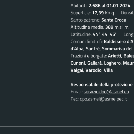
Abitanti:
2.686 al 01.01.2024
D
Superficie:
17,39
Kmq. Densit
Santo patrono:
Santa Croce
Altitudine media:
389
m.s.l.m.
Latitudine:
44° 44' 45''
Longit
Comuni limitrofi:
Baldissero d'A
d'Alba, Sanfrè, Sommariva del
Frazioni e borgate:
Arietti, Bale
Cunoni, Gallarà, Loghero, Maun
Valgai, Varodio, Villa
Responsabile della protezione d
Email:
servizio.dpo@asmel.eu
Pec:
dpo.asmel@asmelpec.it
I