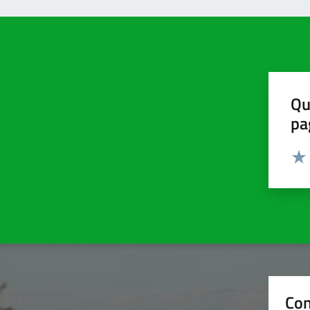
Qu
pa
Valut
Valu
Con