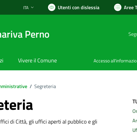
Utenti con dislessia
Aree 
ITA
Lingua attiva:
ariva Perno
Segu
zi
Vivere il Comune
Accesso all'informazi
ministrative
/
Segreteria
eteria
T
Or
A
ici di Città, gli uffici aperti al pubblico e gli
Uf