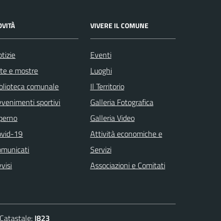
OVITÀ
VIVERE IL COMUNE
tizie
Eventi
te e mostre
Luoghi
blioteca comunale
Il Territorio
venimenti sportivi
Galleria Fotografica
 perno
Galleria Video
ovid-19
Attività economiche e
omunicati
Servizi
visi
Associazioni e Comitati
atastale:
I823