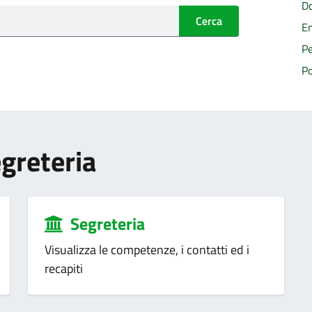
Do
Cerca
En
Pe
Po
egreteria
Segreteria
Visualizza le competenze, i contatti ed i
recapiti