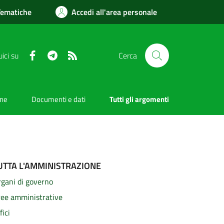
Tematiche
Accedi all'area personale
Facebook
Telegram
RSS
ici su
Cerca
one
Documenti e dati
Tutti gli argomenti
UTTA L'AMMINISTRAZIONE
gani di governo
ree amministrative
fici