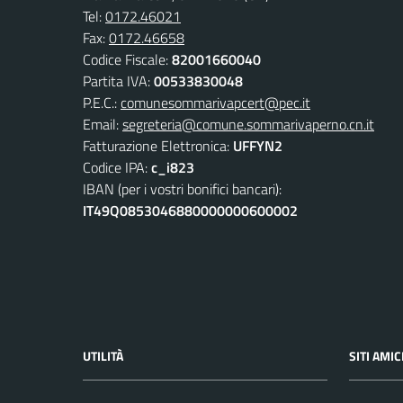
Tel:
0172.46021
Fax:
0172.46658
Codice Fiscale:
82001660040
Partita IVA:
00533830048
P.E.C.:
comunesommarivapcert@pec.it
Email:
segreteria@comune.sommarivaperno.cn.it
Fatturazione Elettronica:
UFFYN2
Codice IPA:
c_i823
IBAN (per i vostri bonifici bancari):
IT49Q0853046880000000600002
UTILITÀ
SITI AMIC