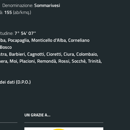
enominazione:
Sommarivesi
à:
155
(ab/kmq.)
udine:
7° 54' 07''
lba, Pocapaglia, Monticello d'Alba, Corneliano
 Bosco
stra, Barbieri, Cagnotti, Cioretti, Ciura, Colombaio,
era, Moi, Placioni, Remondà, Rossi, Socchè, Trinità,
ei dati (D.P.O.)
UN GRAZIE A...