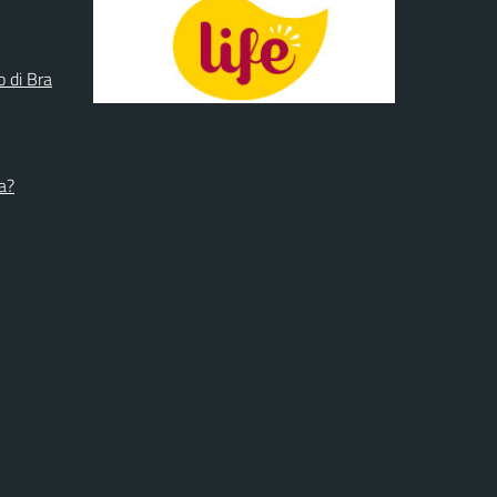
o di Bra
a?