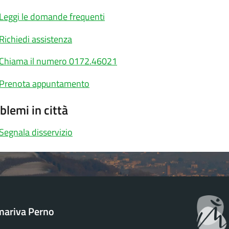
Leggi le domande frequenti
Richiedi assistenza
Chiama il numero 0172.46021
Prenota appuntamento
blemi in città
Segnala disservizio
ariva Perno