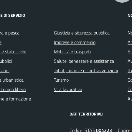
E DI SERVIZIO
N
ra e pesca
Giustizia e sicurezza pubblica
No
e
Imprese e commercio
Ar
e stato civile
Mobilità e trasporti
Bi
ubblici
Salute, benessere e assistenza
Av
zioni
Tributi, finanze e contravvenzioni
Il
 urbanistica
Turismo
C
e tempo libero
Vita lavorativa
C
ne e formazione
Av
DATI TERRITORIALI
Codice ISTAT:
004223
Codice C