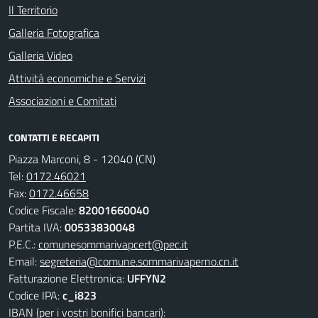
Il Territorio
Galleria Fotografica
Galleria Video
Attività economiche e Servizi
Associazioni e Comitati
CONTATTI E RECAPITI
Piazza Marconi, 8 - 12040 (CN)
Tel:
0172.46021
Fax:
0172.46658
Codice Fiscale:
82001660040
Partita IVA:
00533830048
P.E.C.:
comunesommarivapcert@pec.it
Email:
segreteria@comune.sommarivaperno.cn.it
Fatturazione Elettronica:
UFFYN2
Codice IPA:
c_i823
IBAN (per i vostri bonifici bancari):