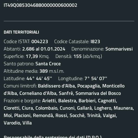
IT49Q0853046880000000600002
DATI TERRITORIALI
Codice ISTAT:
004223
Codice Catastale:
I823
Abitanti:
2.686 al 01.01.2024
Denominazione:
Sommarivesi
Superficie:
17,39
Kmq. Densità:
155
(ab/kmq.)
Santo patrono:
Santa Croce
Altitudine media:
389
m.s.l.m.
Latitudine:
44° 44' 45''
Longitudine:
7° 54' 07''
Comuni limitrofi:
Baldissero d'Alba, Pocapaglia, Monticello
d'Alba, Corneliano d'Alba, Sanfrè, Sommariva del Bosco
Frazioni e borgate:
Arietti, Balestra, Barbieri, Cagnotti,
Cioretti, Ciura, Colombaio, Cunoni, Gallarà, Loghero, Maunera,
Moi, Placioni, Remondà, Rossi, Socchè, Trinità, Valgai,
Varodio, Villa
Responsabile della protezione dei dati (D.P.O.)