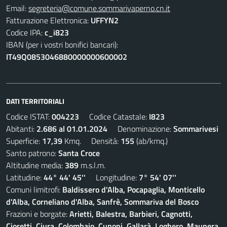
Email:
segreteria@comune.sommarivaperno.cn.it
Fatturazione Elettronica:
UFFYN2
Codice IPA:
c_i823
IBAN (per i vostri bonifici bancari):
IT49Q0853046880000000600002
DATI TERRITORIALI
Codice ISTAT:
004223
Codice Catastale:
I823
Abitanti:
2.686 al 01.01.2024
Denominazione:
Sommarivesi
Superficie:
17,39
Kmq. Densità:
155
(ab/kmq.)
Santo patrono:
Santa Croce
Altitudine media:
389
m.s.l.m.
Latitudine:
44° 44' 45''
Longitudine:
7° 54' 07''
Comuni limitrofi:
Baldissero d'Alba, Pocapaglia, Monticello
d'Alba, Corneliano d'Alba, Sanfrè, Sommariva del Bosco
Frazioni e borgate:
Arietti, Balestra, Barbieri, Cagnotti,
Cioretti, Ciura, Colombaio, Cunoni, Gallarà, Loghero, Maunera,