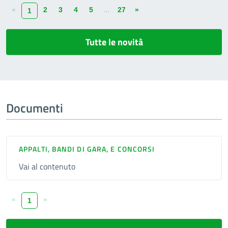
«
2
3
4
5
...
27
»
1
Tutte le novità
Documenti
APPALTI, BANDI DI GARA, E CONCORSI
Vai al contenuto
«
»
1