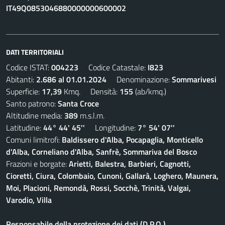
IT49Q0853046880000000600002
DATI TERRITORIALI
Codice ISTAT:
004223
Codice Catastale:
I823
Abitanti:
2.686 al 01.01.2024
Denominazione:
Sommarivesi
Superficie:
17,39
Kmq. Densità:
155
(ab/kmq.)
Santo patrono:
Santa Croce
Altitudine media:
389
m.s.l.m.
Latitudine:
44° 44' 45''
Longitudine:
7° 54' 07''
Comuni limitrofi:
Baldissero d'Alba, Pocapaglia, Monticello
d'Alba, Corneliano d'Alba, Sanfrè, Sommariva del Bosco
Frazioni e borgate:
Arietti, Balestra, Barbieri, Cagnotti,
Cioretti, Ciura, Colombaio, Cunoni, Gallarà, Loghero, Maunera,
Moi, Placioni, Remondà, Rossi, Socchè, Trinità, Valgai,
Varodio, Villa
Responsabile della protezione dei dati (D.P.O.)