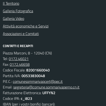
Il Territorio
Galleria Fotografica
Galleria Video
Attività economiche e Servizi
Associazioni e Comitati
CONTATTI E RECAPITI
Piazza Marconi, 8 - 12040 (CN)
Tel:
0172.46021
Fax:
0172.46658
Codice Fiscale:
82001660040
Partita IVA:
00533830048
P.E.C.:
comunesommarivapcert@pec.it
Email:
segreteria@comune.sommarivaperno.cn.it
Fatturazione Elettronica:
UFFYN2
Codice IPA:
c_i823
IBAN (per i vostri bonifici bancari):