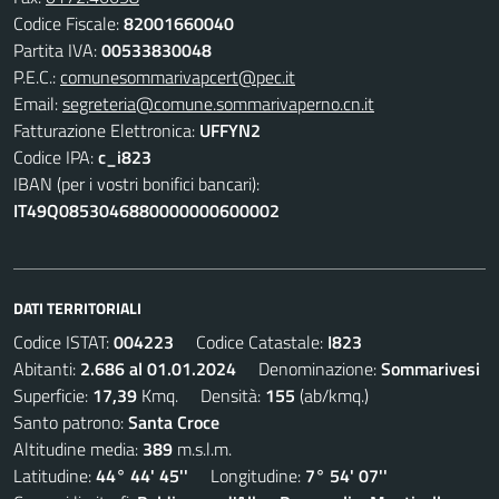
Codice Fiscale:
82001660040
Partita IVA:
00533830048
P.E.C.:
comunesommarivapcert@pec.it
Email:
segreteria@comune.sommarivaperno.cn.it
Fatturazione Elettronica:
UFFYN2
Codice IPA:
c_i823
IBAN (per i vostri bonifici bancari):
IT49Q0853046880000000600002
DATI TERRITORIALI
Codice ISTAT:
004223
Codice Catastale:
I823
Abitanti:
2.686 al 01.01.2024
Denominazione:
Sommarivesi
Superficie:
17,39
Kmq. Densità:
155
(ab/kmq.)
Santo patrono:
Santa Croce
Altitudine media:
389
m.s.l.m.
Latitudine:
44° 44' 45''
Longitudine:
7° 54' 07''