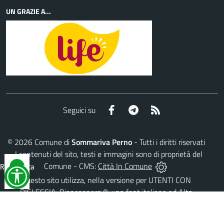
UN GRAZIE A...
Facebook
Telegram
RSS
Seguici su
©
2026
Comune di
Sommariva Perno
- Tutti i diritti riservati
- I contenuti del sito, testi e immagini sono di proprietà del
Comune - CMS:
Città In Comune
Reimposta
tutto
Questo sito utilizza, nella versione per UTENTI CON
DISLESSIA,
Biancoenero ®
, una font italiana ad Alta
Leggibilità.
AREA RISERVATA