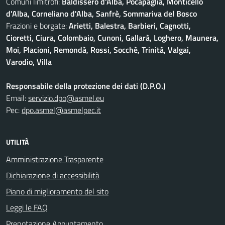
Comuni limitrofi:
Baldissero d'Alba, Pocapaglia, Monticello
d'Alba, Corneliano d'Alba, Sanfrè, Sommariva del Bosco
Frazioni e borgate:
Arietti, Balestra, Barbieri, Cagnotti,
Cioretti, Ciura, Colombaio, Cunoni, Gallarà, Loghero, Maunera,
Moi, Placioni, Remondà, Rossi, Socchè, Trinità, Valgai,
Varodio, Villa
Responsabile della protezione dei dati (D.P.O.)
Email:
servizio.dpo@asmel.eu
Pec:
dpo.asmel@asmelpec.it
UTILITÀ
Amministrazione Trasparente
Dichiarazione di accessibilità
Piano di miglioramento del sito
Leggi le FAQ
Prenotazione Appuntamento