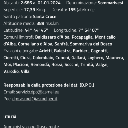
Abitanti:
2.686 al 01.01.2024
Denominazione:
Sommarivesi
Superficie:
17,39
Kmq. Densità:
155
(ab/kmq.)
Santo patrono:
Santa Croce
Altitudine media:
389
m.s.l.m.
Latitudine:
44° 44' 45''
Longitudine:
7° 54' 07''
Comuni limitrofi:
Baldissero d'Alba, Pocapaglia, Monticello
d'Alba, Corneliano d'Alba, Sanfrè, Sommariva del Bosco
Frazioni e borgate:
Arietti, Balestra, Barbieri, Cagnotti,
Cioretti, Ciura, Colombaio, Cunoni, Gallarà, Loghero, Maunera,
Moi, Placioni, Remondà, Rossi, Socchè, Trinità, Valgai,
Varodio, Villa
Responsabile della protezione dei dati (D.P.O.)
Email:
servizio.dpo@asmel.eu
Pec:
dpo.asmel@asmelpec.it
UTILITÀ
Amministrazione Trasparente