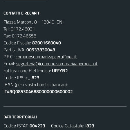
CONTATTI E RECAPITI
Piazza Marconi, 8 - 12040 (CN)
Tel:
0172.46021
Fax:
0172.46658
Codice Fiscale:
82001660040
Partita IVA:
00533830048
P.E.C.:
comunesommarivapcert@pec.it
Email:
segreteria@comune.sommarivaperno.cn.it
Fatturazione Elettronica:
UFFYN2
Codice IPA:
c_i823
IBAN (per i vostri bonifici bancari):
IT49Q0853046880000000600002
DATI TERRITORIALI
Codice ISTAT:
004223
Codice Catastale:
I823