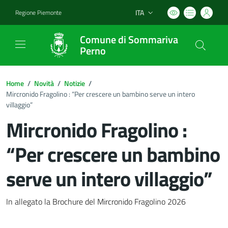
ITA
Regione Piemonte
Lingua attiva:
Comune di Sommariva
Perno
Home
/
Novità
/
Notizie
/
Mircronido Fragolino : “Per crescere un bambino serve un intero
villaggio”
Mircronido Fragolino :
“Per crescere un bambino
serve un intero villaggio”
Dettagli del documento
In allegato la Brochure del Mircronido Fragolino 2026