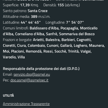
Superficie:
17,39
Kmq. Densità:
155
(ab/kmq.)
Santo patrono:
Santa Croce
Altitudine media:
389
m.s.l.m.
Latitudine:
44° 44' 45''
Longitudine:
7° 54' 07''
Comuni limitrofi:
Baldissero d'Alba, Pocapaglia, Monticello
d'Alba, Corneliano d'Alba, Sanfrè, Sommariva del Bosco
Frazioni e borgate:
Arietti, Balestra, Barbieri, Cagnotti,
Cioretti, Ciura, Colombaio, Cunoni, Gallarà, Loghero, Maunera,
Moi, Placioni, Remondà, Rossi, Socchè, Trinità, Valgai,
Varodio, Villa
Responsabile della protezione dei dati (D.P.O.)
Email:
servizio.dpo@asmel.eu
Pec:
dpo.asmel@asmelpec.it
UTILITÀ
Amministrazione Trasparente