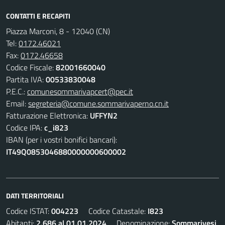
CONTATTI E RECAPITI
Piazza Marconi, 8 - 12040 (CN)
Tel:
0172.46021
Fax:
0172.46658
Codice Fiscale:
82001660040
Partita IVA:
00533830048
P.E.C.:
comunesommarivapcert@pec.it
Email:
segreteria@comune.sommarivaperno.cn.it
Fatturazione Elettronica:
UFFYN2
Codice IPA:
c_i823
IBAN (per i vostri bonifici bancari):
IT49Q0853046880000000600002
DATI TERRITORIALI
Codice ISTAT:
004223
Codice Catastale:
I823
Abitanti:
2.686 al 01.01.2024
Denominazione:
Sommarivesi