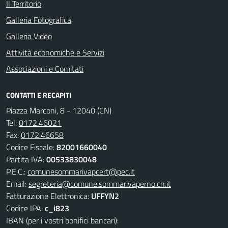
Il Territorio
Galleria Fotografica
Galleria Video
Attività economiche e Servizi
Associazioni e Comitati
CONTATTI E RECAPITI
Piazza Marconi, 8 - 12040 (CN)
Tel:
0172.46021
Fax:
0172.46658
Codice Fiscale:
82001660040
Partita IVA:
00533830048
P.E.C.:
comunesommarivapcert@pec.it
Email:
segreteria@comune.sommarivaperno.cn.it
Fatturazione Elettronica:
UFFYN2
Codice IPA:
c_i823
IBAN (per i vostri bonifici bancari):