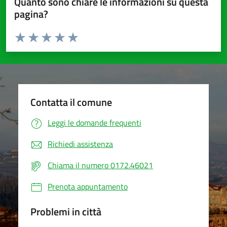
Quanto sono chiare le informazioni su questa
pagina?
Valuta da 1 a 5 stelle la pagina
Valuta 1 stelle su 5
Valuta 2 stelle su 5
Valuta 3 stelle su 5
Valuta 4 stelle su 5
Valuta 5 stelle su 5
Contatta il comune
Leggi le domande frequenti
Richiedi assistenza
Chiama il numero 0172.46021
Prenota appuntamento
Problemi in città