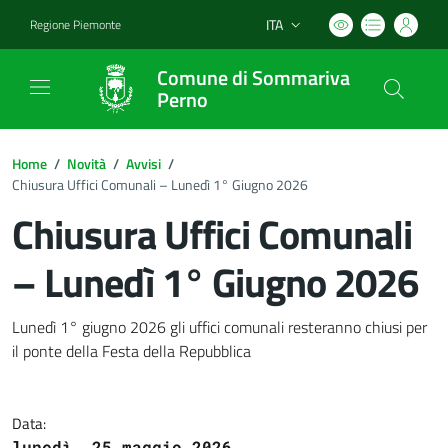
ITA
Regione Piemonte
Lingua attiva:
Comune di Sommariva
Perno
Home
/
Novità
/
Avvisi
/
Chiusura Uffici Comunali – Lunedì 1° Giugno 2026
Chiusura Uffici Comunali
– Lunedì 1° Giugno 2026
Dettagli del documento
Lunedì 1° giugno 2026 gli uffici comunali resteranno chiusi per
il ponte della Festa della Repubblica
Data:
lunedì, 25 maggio 2026