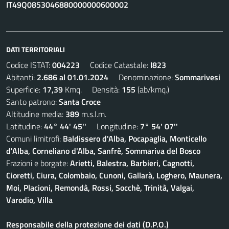
IT49Q0853046880000000600002
DATI TERRITORIALI
Codice ISTAT:
004223
Codice Catastale:
I823
Abitanti:
2.686 al 01.01.2024
Denominazione:
Sommarivesi
Superficie:
17,39
Kmq. Densità:
155
(ab/kmq.)
Santo patrono:
Santa Croce
Altitudine media:
389
m.s.l.m.
Latitudine:
44° 44' 45''
Longitudine:
7° 54' 07''
Comuni limitrofi:
Baldissero d'Alba, Pocapaglia, Monticello
d'Alba, Corneliano d'Alba, Sanfrè, Sommariva del Bosco
Frazioni e borgate:
Arietti, Balestra, Barbieri, Cagnotti,
Cioretti, Ciura, Colombaio, Cunoni, Gallarà, Loghero, Maunera,
Moi, Placioni, Remondà, Rossi, Socchè, Trinità, Valgai,
Varodio, Villa
Responsabile della protezione dei dati (D.P.O.)