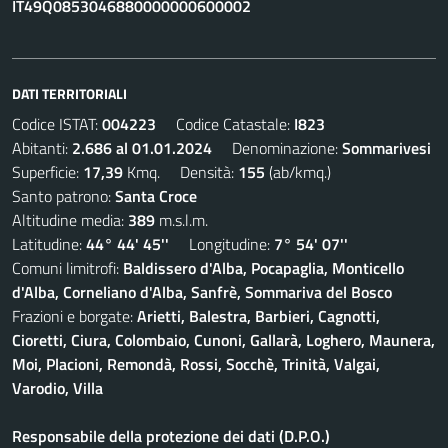
IT49Q0853046880000000600002
DATI TERRITORIALI
Codice ISTAT:
004223
Codice Catastale:
I823
Abitanti:
2.686 al 01.01.2024
Denominazione:
Sommarivesi
Superficie:
17,39
Kmq. Densità:
155
(ab/kmq.)
Santo patrono:
Santa Croce
Altitudine media:
389
m.s.l.m.
Latitudine:
44° 44' 45''
Longitudine:
7° 54' 07''
Comuni limitrofi:
Baldissero d'Alba, Pocapaglia, Monticello
d'Alba, Corneliano d'Alba, Sanfrè, Sommariva del Bosco
Frazioni e borgate:
Arietti, Balestra, Barbieri, Cagnotti,
Cioretti, Ciura, Colombaio, Cunoni, Gallarà, Loghero, Maunera,
Moi, Placioni, Remondà, Rossi, Socchè, Trinità, Valgai,
Varodio, Villa
Responsabile della protezione dei dati (D.P.O.)