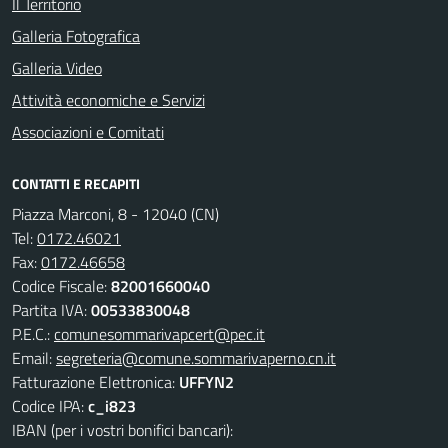
Il Territorio
Galleria Fotografica
Galleria Video
Attività economiche e Servizi
Associazioni e Comitati
CONTATTI E RECAPITI
Piazza Marconi, 8 - 12040 (CN)
Tel:
0172.46021
Fax:
0172.46658
Codice Fiscale:
82001660040
Partita IVA:
00533830048
P.E.C.:
comunesommarivapcert@pec.it
Email:
segreteria@comune.sommarivaperno.cn.it
Fatturazione Elettronica:
UFFYN2
Codice IPA:
c_i823
IBAN (per i vostri bonifici bancari):