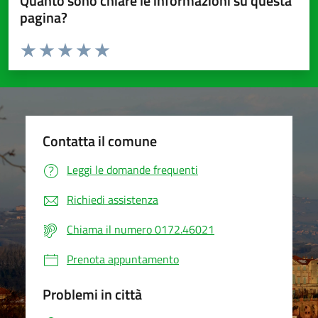
Quanto sono chiare le informazioni su questa
pagina?
Valuta da 1 a 5 stelle la pagina
Valuta 1 stelle su 5
Valuta 2 stelle su 5
Valuta 3 stelle su 5
Valuta 4 stelle su 5
Valuta 5 stelle su 5
Contatta il comune
Leggi le domande frequenti
Richiedi assistenza
Chiama il numero 0172.46021
Prenota appuntamento
Problemi in città