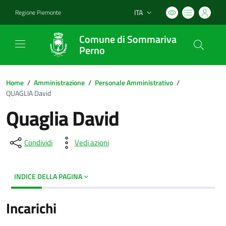
ITA
Regione Piemonte
Lingua attiva:
Comune di Sommariva
Perno
Home
/
Amministrazione
/
Personale Amministrativo
/
QUAGLIA David
Quaglia David
Condividi
Vedi azioni
INDICE DELLA PAGINA
Incarichi