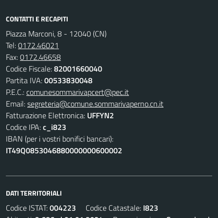
CONTATTI E RECAPITI
Piazza Marconi, 8 - 12040 (CN)
Tel:
0172.46021
Fax:
0172.46658
Codice Fiscale:
82001660040
Partita IVA:
00533830048
P.E.C.:
comunesommarivapcert@pec.it
Email:
segreteria@comune.sommarivaperno.cn.it
Fatturazione Elettronica:
UFFYN2
Codice IPA:
c_i823
IBAN (per i vostri bonifici bancari):
IT49Q0853046880000000600002
DATI TERRITORIALI
Codice ISTAT:
004223
Codice Catastale:
I823