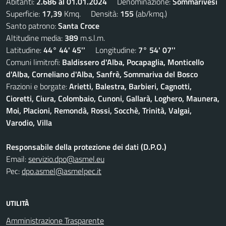
Abitanti:
2.686 al 01.01.2024
Denominazione:
Sommarivesi
Superficie:
17,39
Kmq. Densità:
155
(ab/kmq.)
Santo patrono:
Santa Croce
Altitudine media:
389
m.s.l.m.
Latitudine:
44° 44' 45''
Longitudine:
7° 54' 07''
Comuni limitrofi:
Baldissero d'Alba, Pocapaglia, Monticello
d'Alba, Corneliano d'Alba, Sanfrè, Sommariva del Bosco
Frazioni e borgate:
Arietti, Balestra, Barbieri, Cagnotti,
Cioretti, Ciura, Colombaio, Cunoni, Gallarà, Loghero, Maunera,
Moi, Placioni, Remondà, Rossi, Socchè, Trinità, Valgai,
Varodio, Villa
Responsabile della protezione dei dati (D.P.O.)
Email:
servizio.dpo@asmel.eu
Pec:
dpo.asmel@asmelpec.it
UTILITÀ
Amministrazione Trasparente