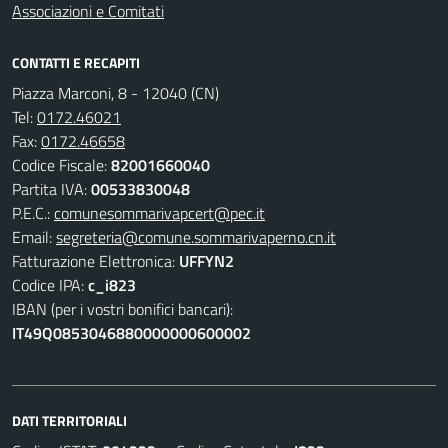
Associazioni e Comitati
CONTATTI E RECAPITI
Piazza Marconi, 8 - 12040 (CN)
Tel:
0172.46021
Fax:
0172.46658
Codice Fiscale:
82001660040
Partita IVA:
00533830048
P.E.C.:
comunesommarivapcert@pec.it
Email:
segreteria@comune.sommarivaperno.cn.it
Fatturazione Elettronica:
UFFYN2
Codice IPA:
c_i823
IBAN (per i vostri bonifici bancari):
IT49Q0853046880000000600002
DATI TERRITORIALI