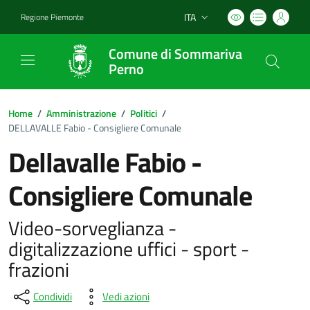
ITA
Regione Piemonte
Lingua attiva:
Comune di Sommariva
Perno
Home
/
Amministrazione
/
Politici
/
DELLAVALLE Fabio - Consigliere Comunale
Dellavalle Fabio -
Consigliere Comunale
Video-sorveglianza -
digitalizzazione uffici - sport -
frazioni
Condividi
Vedi azioni