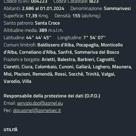
Codice ISTAT:
004223
Codice Catastale:
I823
Abitanti:
2.686 al 01.01.2024
Denominazione:
Sommarivesi
Superficie:
17,39
Kmq. Densità:
155
(ab/kmq.)
Santo patrono:
Santa Croce
Altitudine media:
389
m.s.l.m.
Latitudine:
44° 44' 45''
Longitudine:
7° 54' 07''
Comuni limitrofi:
Baldissero d'Alba, Pocapaglia, Monticello
d'Alba, Corneliano d'Alba, Sanfrè, Sommariva del Bosco
Frazioni e borgate:
Arietti, Balestra, Barbieri, Cagnotti,
Cioretti, Ciura, Colombaio, Cunoni, Gallarà, Loghero, Maunera,
Moi, Placioni, Remondà, Rossi, Socchè, Trinità, Valgai,
Varodio, Villa
Responsabile della protezione dei dati (D.P.O.)
Email:
servizio.dpo@asmel.eu
Pec:
dpo.asmel@asmelpec.it
UTILITÀ