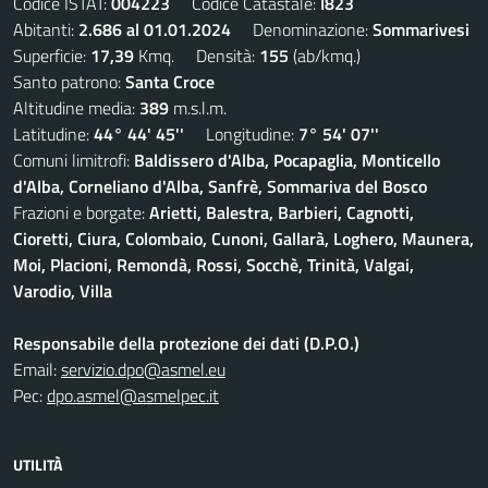
Codice ISTAT:
004223
Codice Catastale:
I823
Abitanti:
2.686 al 01.01.2024
Denominazione:
Sommarivesi
Superficie:
17,39
Kmq. Densità:
155
(ab/kmq.)
Santo patrono:
Santa Croce
Altitudine media:
389
m.s.l.m.
Latitudine:
44° 44' 45''
Longitudine:
7° 54' 07''
Comuni limitrofi:
Baldissero d'Alba, Pocapaglia, Monticello
d'Alba, Corneliano d'Alba, Sanfrè, Sommariva del Bosco
Frazioni e borgate:
Arietti, Balestra, Barbieri, Cagnotti,
Cioretti, Ciura, Colombaio, Cunoni, Gallarà, Loghero, Maunera,
Moi, Placioni, Remondà, Rossi, Socchè, Trinità, Valgai,
Varodio, Villa
Responsabile della protezione dei dati (D.P.O.)
Email:
servizio.dpo@asmel.eu
Pec:
dpo.asmel@asmelpec.it
UTILITÀ