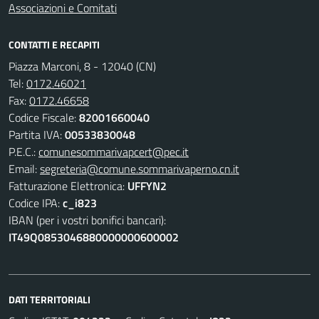
Associazioni e Comitati
CONTATTI E RECAPITI
Piazza Marconi, 8 - 12040 (CN)
Tel:
0172.46021
Fax:
0172.46658
Codice Fiscale:
82001660040
Partita IVA:
00533830048
P.E.C.:
comunesommarivapcert@pec.it
Email:
segreteria@comune.sommarivaperno.cn.it
Fatturazione Elettronica:
UFFYN2
Codice IPA:
c_i823
IBAN (per i vostri bonifici bancari):
IT49Q0853046880000000600002
DATI TERRITORIALI