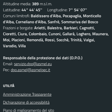
Altitudine media:
389
m.s.l.m.
Latitudine:
44° 44' 45''
Longitudine:
7° 54' 07''
Comuni limitrofi:
Baldissero d'Alba, Pocapaglia, Monticello
d'Alba, Corneliano d'Alba, Sanfrè, Sommariva del Bosco
Frazioni e borgate:
Arietti, Balestra, Barbieri, Cagnotti,
Cioretti, Ciura, Colombaio, Cunoni, Gallarà, Loghero, Maunera,
Moi, Placioni, Remondà, Rossi, Socchè, Trinità, Valgai,
Varodio, Villa
Responsabile della protezione dei dati (D.P.O.)
Email:
servizio.dpo@asmel.eu
Pec:
dpo.asmel@asmelpec.it
UTILITÀ
Amministrazione Trasparente
Dichiarazione di accessibilità
Piano di miglioramento del sito