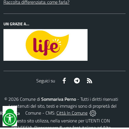
Raccolta differenziata: come farla?
UN GRAZIE A...
Facebook
Telegram
RSS
Seguici su
©
2026
Comune di
Sommariva Perno
- Tutti i diritti riservati
- I contenuti del sito, testi e immagini sono di proprietà del
Comune - CMS:
Città In Comune
Reimposta
tutto
Questo sito utilizza, nella versione per UTENTI CON
DISLESSIA,
Biancoenero ®
, una font italiana ad Alta