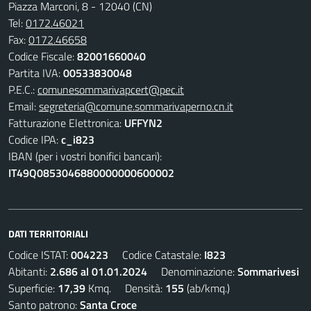
Piazza Marconi, 8 - 12040 (CN)
Tel:
0172.46021
Fax:
0172.46658
Codice Fiscale:
82001660040
Partita IVA:
00533830048
P.E.C.:
comunesommarivapcert@pec.it
Email:
segreteria@comune.sommarivaperno.cn.it
Fatturazione Elettronica:
UFFYN2
Codice IPA:
c_i823
IBAN (per i vostri bonifici bancari):
IT49Q0853046880000000600002
DATI TERRITORIALI
Codice ISTAT:
004223
Codice Catastale:
I823
Abitanti:
2.686 al 01.01.2024
Denominazione:
Sommarivesi
Superficie:
17,39
Kmq. Densità:
155
(ab/kmq.)
Santo patrono:
Santa Croce