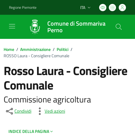
ITA
Regione Piemonte
Lingua attiva:
Comune di Sommariva
Perno
Home
/
Amministrazione
/
Politici
/
ROSSO Laura - Consigliere Comunale
Rosso Laura - Consigliere
Comunale
Commissione agricoltura
Condividi
Vedi azioni
INDICE DELLA PAGINA