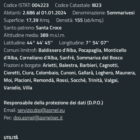
Codice ISTAT:
004223
Codice Catastale:
I823
Abitanti:
2.686 al 01.01.2024
Denominazione:
Sommarivesi
Superficie:
17,39
Kmq. Densità:
155
(ab/kmq.)
Santo patrono:
Santa Croce
Altitudine media:
389
m.s.l.m.
Latitudine:
44° 44' 45''
Longitudine:
7° 54' 07''
Comuni limitrofi:
Baldissero d'Alba, Pocapaglia, Monticello
d'Alba, Corneliano d'Alba, Sanfrè, Sommariva del Bosco
Frazioni e borgate:
Arietti, Balestra, Barbieri, Cagnotti,
Cioretti, Ciura, Colombaio, Cunoni, Gallarà, Loghero, Maunera,
Moi, Placioni, Remondà, Rossi, Socchè, Trinità, Valgai,
Varodio, Villa
Responsabile della protezione dei dati (D.P.O.)
Email:
servizio.dpo@asmel.eu
Pec:
dpo.asmel@asmelpec.it
UTILITÀ