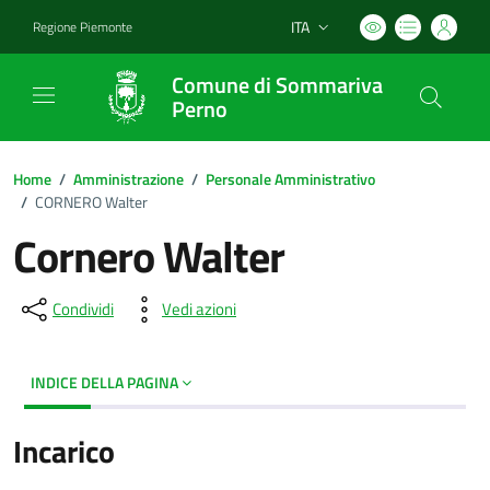
ITA
Regione Piemonte
Lingua attiva:
Comune di Sommariva
Perno
Home
/
Amministrazione
/
Personale Amministrativo
/
CORNERO Walter
Cornero Walter
Condividi
Vedi azioni
INDICE DELLA PAGINA
Incarico