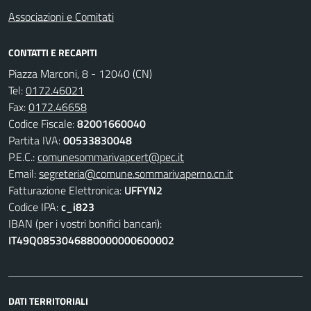
Associazioni e Comitati
CONTATTI E RECAPITI
Piazza Marconi, 8 - 12040 (CN)
Tel:
0172.46021
Fax:
0172.46658
Codice Fiscale:
82001660040
Partita IVA:
00533830048
P.E.C.:
comunesommarivapcert@pec.it
Email:
segreteria@comune.sommarivaperno.cn.it
Fatturazione Elettronica:
UFFYN2
Codice IPA:
c_i823
IBAN (per i vostri bonifici bancari):
IT49Q0853046880000000600002
DATI TERRITORIALI