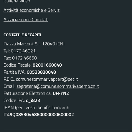
Galleria Video
Attività economiche e Servizi
Associazioni e Comitati
CONTATTI E RECAPITI
Piazza Marconi, 8 - 12040 (CN)
Tel:
0172.46021
Fax:
0172.46658
Codice Fiscale:
82001660040
Partita IVA:
00533830048
P.E.C.:
comunesommarivapcert@pec.it
Email:
segreteria@comune.sommarivaperno.cn.it
Fatturazione Elettronica:
UFFYN2
Codice IPA:
c_i823
IBAN (per i vostri bonifici bancari):
IT49Q0853046880000000600002