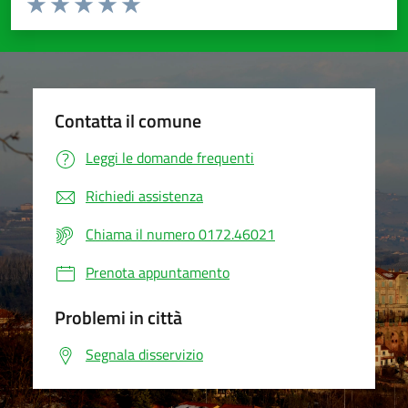
Valuta 1 stelle su 5
Valuta 2 stelle su 5
Valuta 3 stelle su 5
Valuta 4 stelle su 5
Valuta 5 stelle su 5
Contatta il comune
Leggi le domande frequenti
Richiedi assistenza
Chiama il numero 0172.46021
Prenota appuntamento
Problemi in città
Segnala disservizio