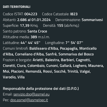
DATI TERRITORIALI
Codice ISTAT:
004223
Codice Catastale:
I823
Abitanti:
2.686 al 01.01.2024
Denominazione:
Sommarivesi
Superficie:
17,39
Kmq. Densità:
155
(ab/kmq.)
Santo patrono:
Santa Croce
Altitudine media:
389
m.s.l.m.
Latitudine:
44° 44' 45''
Longitudine:
7° 54' 07''
Comuni limitrofi:
Baldissero d'Alba, Pocapaglia, Monticello
d'Alba, Corneliano d'Alba, Sanfrè, Sommariva del Bosco
Frazioni e borgate:
Arietti, Balestra, Barbieri, Cagnotti,
Cioretti, Ciura, Colombaio, Cunoni, Gallarà, Loghero, Maunera,
Moi, Placioni, Remondà, Rossi, Socchè, Trinità, Valgai,
Varodio, Villa
Responsabile della protezione dei dati (D.P.O.)
Email:
servizio.dpo@asmel.eu
Pec:
dpo.asmel@asmelpec.it