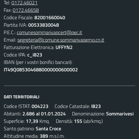
Tel:
0172.46021
Fax:
0172.46658
Codice Fiscale:
82001660040
Partita IVA:
00533830048
P.E.C.:
comunesommarivapcert@pec.it
Email:
segreteria@comune.sommarivaperno.cn.it
Fatturazione Elettronica:
UFFYN2
Codice IPA:
c_i823
IBAN (per i vostri bonifici bancari):
IT49Q0853046880000000600002
DATI TERRITORIALI
Codice ISTAT:
004223
Codice Catastale:
I823
Abitanti:
2.686 al 01.01.2024
Denominazione:
Sommarivesi
Superficie:
17,39
Kmq. Densità:
155
(ab/kmq.)
Santo patrono:
Santa Croce
Altitudine media:
389
m.s.l.m.