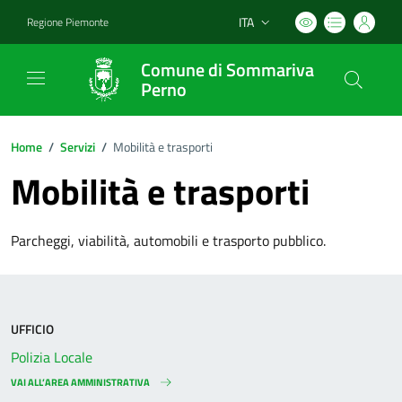
ITA
Regione Piemonte
Lingua attiva:
Comune di Sommariva
Perno
Home
/
Servizi
/
Mobilità e trasporti
Mobilità e trasporti
Parcheggi, viabilità, automobili e trasporto pubblico.
UFFICIO
Polizia Locale
VAI ALL’AREA AMMINISTRATIVA