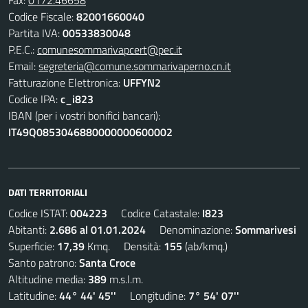
Fax:
0172.46658
Codice Fiscale:
82001660040
Partita IVA:
00533830048
P.E.C.:
comunesommarivapcert@pec.it
Email:
segreteria@comune.sommarivaperno.cn.it
Fatturazione Elettronica:
UFFYN2
Codice IPA:
c_i823
IBAN (per i vostri bonifici bancari):
IT49Q0853046880000000600002
DATI TERRITORIALI
Codice ISTAT:
004223
Codice Catastale:
I823
Abitanti:
2.686 al 01.01.2024
Denominazione:
Sommarivesi
Superficie:
17,39
Kmq. Densità:
155
(ab/kmq.)
Santo patrono:
Santa Croce
Altitudine media:
389
m.s.l.m.
Latitudine:
44° 44' 45''
Longitudine:
7° 54' 07''