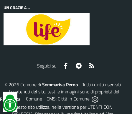
UN GRAZIE A...
Facebook
Telegram
RSS
Seguici su
©
2026
Comune di
Sommariva Perno
- Tutti i diritti riservati
- I contenuti del sito, testi e immagini sono di proprietà del
Comune - CMS:
Città In Comune
Reimposta
tutto
Questo sito utilizza, nella versione per UTENTI CON
DISLESSIA,
Biancoenero ®
, una font italiana ad Alta
Leggibilità.
AREA RISERVATA