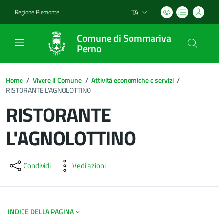
ITA
Regione Piemonte
Lingua attiva:
Comune di Sommariva
Perno
Home
/
Vivere il Comune
/
Attività economiche e servizi
/
RISTORANTE L'AGNOLOTTINO
RISTORANTE
L'AGNOLOTTINO
Dettagli del documento
Condividi
Vedi azioni
INDICE DELLA PAGINA