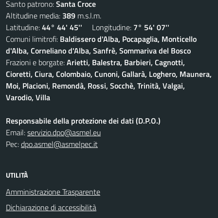
Santo patrono:
Santa Croce
Altitudine media:
389
m.s.l.m.
Latitudine:
44° 44' 45''
Longitudine:
7° 54' 07''
Comuni limitrofi:
Baldissero d'Alba, Pocapaglia, Monticello
d'Alba, Corneliano d'Alba, Sanfrè, Sommariva del Bosco
Frazioni e borgate:
Arietti, Balestra, Barbieri, Cagnotti,
Cioretti, Ciura, Colombaio, Cunoni, Gallarà, Loghero, Maunera,
Moi, Placioni, Remondà, Rossi, Socchè, Trinità, Valgai,
Varodio, Villa
Responsabile della protezione dei dati (D.P.O.)
Email:
servizio.dpo@asmel.eu
Pec:
dpo.asmel@asmelpec.it
UTILITÀ
Amministrazione Trasparente
Dichiarazione di accessibilità