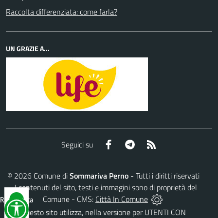
Raccolta differenziata: come farla?
UN GRAZIE A...
Facebook
Telegram
RSS
Seguici su
©
2026
Comune di
Sommariva Perno
- Tutti i diritti riservati
- I contenuti del sito, testi e immagini sono di proprietà del
Comune - CMS:
Città In Comune
Reimposta
tutto
Questo sito utilizza, nella versione per UTENTI CON