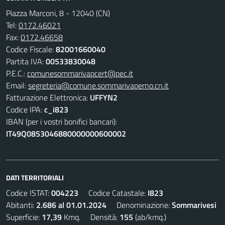
Piazza Marconi, 8 - 12040 (CN)
Tel:
0172.46021
Fax:
0172.46658
Codice Fiscale:
82001660040
Partita IVA:
00533830048
P.E.C.:
comunesommarivapcert@pec.it
Email:
segreteria@comune.sommarivaperno.cn.it
Fatturazione Elettronica:
UFFYN2
Codice IPA:
c_i823
IBAN (per i vostri bonifici bancari):
IT49Q0853046880000000600002
DATI TERRITORIALI
Codice ISTAT:
004223
Codice Catastale:
I823
Abitanti:
2.686 al 01.01.2024
Denominazione:
Sommarivesi
Superficie:
17,39
Kmq. Densità:
155
(ab/kmq.)