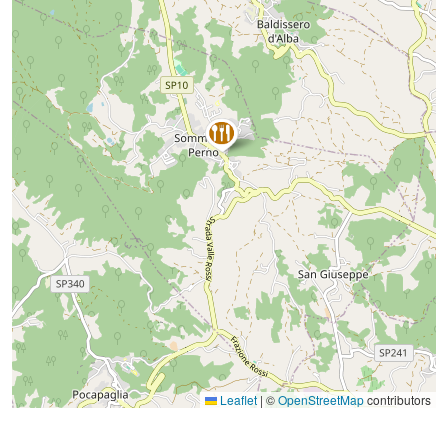
Leaflet
|
©
OpenStreetMap
contributors