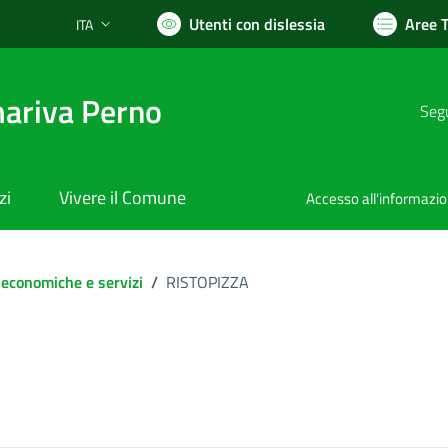
Utenti con dislessia
Aree 
ITA
Lingua attiva:
ariva Perno
Segu
zi
Vivere il Comune
Accesso all'informazi
 economiche e servizi
/
RISTOPIZZA
ocumento