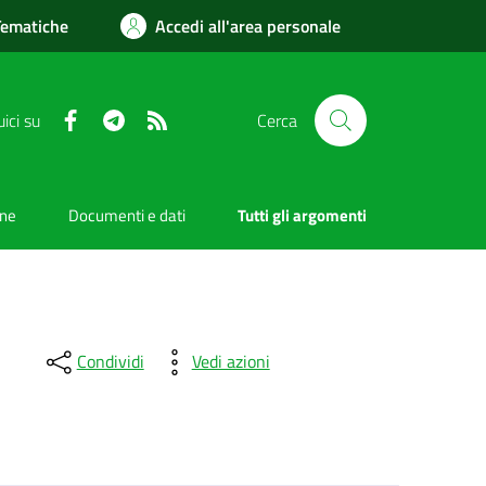
Tematiche
Accedi all'area personale
Facebook
Telegram
RSS
ici su
Cerca
one
Documenti e dati
Tutti gli argomenti
Condividi
Vedi azioni