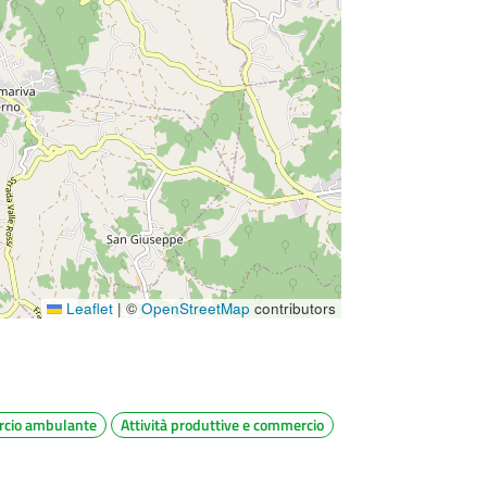
Leaflet
|
©
OpenStreetMap
contributors
cio ambulante
Attività produttive e commercio