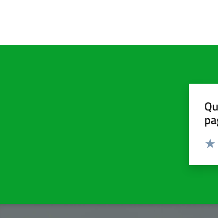
Qu
pa
Valut
Valu