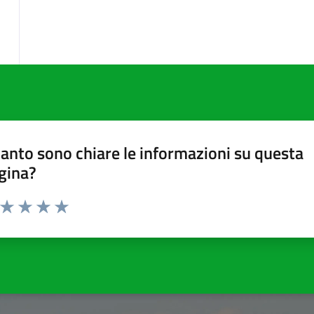
anto sono chiare le informazioni su questa
gina?
a da 1 a 5 stelle la pagina
ta 1 stelle su 5
Valuta 2 stelle su 5
Valuta 3 stelle su 5
Valuta 4 stelle su 5
Valuta 5 stelle su 5