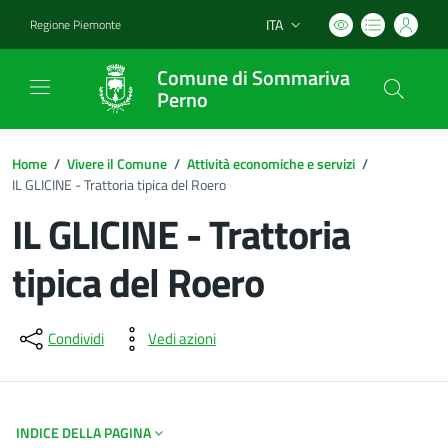
ITA
Regione Piemonte
Lingua attiva:
Comune di Sommariva
Perno
Home
/
Vivere il Comune
/
Attività economiche e servizi
/
IL GLICINE - Trattoria tipica del Roero
IL GLICINE - Trattoria
tipica del Roero
Dettagli del documento
Condividi
Vedi azioni
INDICE DELLA PAGINA