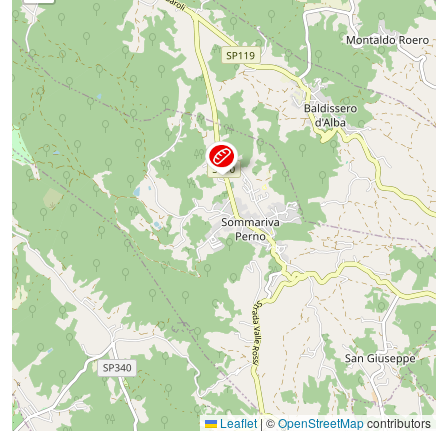
Leaflet
|
©
OpenStreetMap
contributors