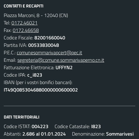
CONTATTI E RECAPITI
Piazza Marconi, 8 - 12040 (CN)
Tel:
0172.46021
Fax:
0172.46658
Codice Fiscale:
82001660040
Partita IVA:
00533830048
P.E.C.:
comunesommarivapcert@pec.it
Email:
segreteria@comune.sommarivaperno.cn.it
Fatturazione Elettronica:
UFFYN2
Codice IPA:
c_i823
IBAN (per i vostri bonifici bancari):
IT49Q0853046880000000600002
DATI TERRITORIALI
Codice ISTAT:
004223
Codice Catastale:
I823
Abitanti:
2.686 al 01.01.2024
Denominazione:
Sommarivesi