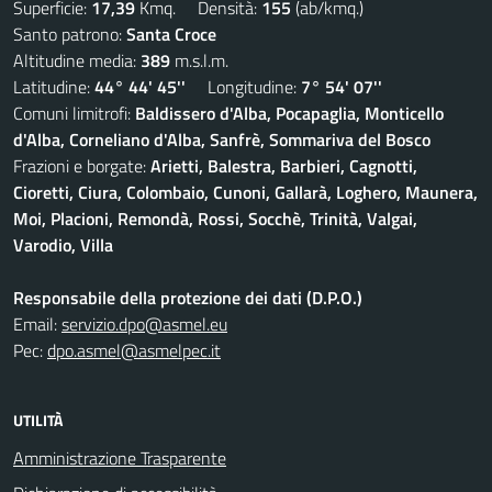
Superficie:
17,39
Kmq. Densità:
155
(ab/kmq.)
Santo patrono:
Santa Croce
Altitudine media:
389
m.s.l.m.
Latitudine:
44° 44' 45''
Longitudine:
7° 54' 07''
Comuni limitrofi:
Baldissero d'Alba, Pocapaglia, Monticello
d'Alba, Corneliano d'Alba, Sanfrè, Sommariva del Bosco
Frazioni e borgate:
Arietti, Balestra, Barbieri, Cagnotti,
Cioretti, Ciura, Colombaio, Cunoni, Gallarà, Loghero, Maunera,
Moi, Placioni, Remondà, Rossi, Socchè, Trinità, Valgai,
Varodio, Villa
Responsabile della protezione dei dati (D.P.O.)
Email:
servizio.dpo@asmel.eu
Pec:
dpo.asmel@asmelpec.it
UTILITÀ
Amministrazione Trasparente