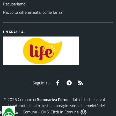
Recuperiamoli
Raccolta differenziata: come farla?
UN GRAZIE A...
Facebook
Telegram
RSS
Seguici su
©
2026
Comune di
Sommariva Perno
- Tutti i diritti riservati
- I contenuti del sito, testi e immagini sono di proprietà del
Comune - CMS:
Città In Comune
Reimposta