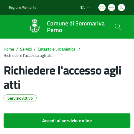
ITA
Regione Piemonte
Lingua attiva:
Comune di Sommariva
Perno
Home
/
Servizi
/
Catasto e urbanistica
/
Richiedere l'accesso agli atti
Richiedere l'accesso agli
atti
Servizio Attivo
Dettagli del documento
Accedi al servizio online