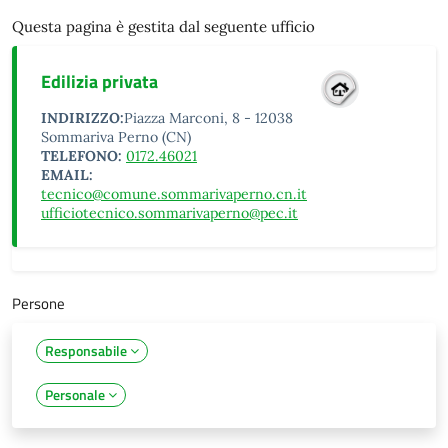
Questa pagina è gestita dal seguente ufficio
Edilizia privata
INDIRIZZO:
Piazza Marconi, 8 - 12038
Sommariva Perno (CN)
TELEFONO:
0172.46021
EMAIL:
tecnico@comune.sommarivaperno.cn.it
ufficiotecnico.sommarivaperno@pec.it
Persone
Responsabile
Personale