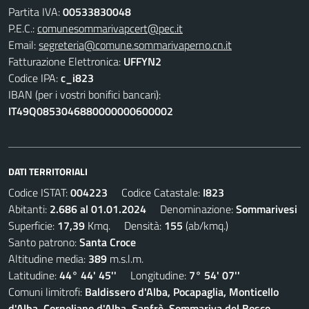
Partita IVA:
00533830048
P.E.C.:
comunesommarivapcert@pec.it
Email:
segreteria@comune.sommarivaperno.cn.it
Fatturazione Elettronica:
UFFYN2
Codice IPA:
c_i823
IBAN (per i vostri bonifici bancari):
IT49Q0853046880000000600002
DATI TERRITORIALI
Codice ISTAT:
004223
Codice Catastale:
I823
Abitanti:
2.686 al 01.01.2024
Denominazione:
Sommarivesi
Superficie:
17,39
Kmq. Densità:
155
(ab/kmq.)
Santo patrono:
Santa Croce
Altitudine media:
389
m.s.l.m.
Latitudine:
44° 44' 45''
Longitudine:
7° 54' 07''
Comuni limitrofi:
Baldissero d'Alba, Pocapaglia, Monticello
d'Alba, Corneliano d'Alba, Sanfrè, Sommariva del Bosco