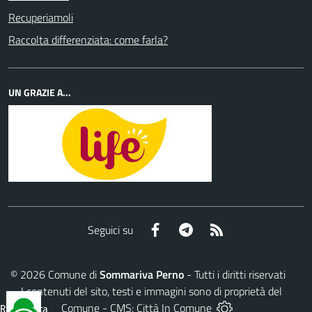
Recuperiamoli
Raccolta differenziata: come farla?
UN GRAZIE A...
Facebook
Telegram
RSS
Seguici su
©
2026
Comune di
Sommariva Perno
- Tutti i diritti riservati
- I contenuti del sito, testi e immagini sono di proprietà del
Comune - CMS:
Città In Comune
Reimposta