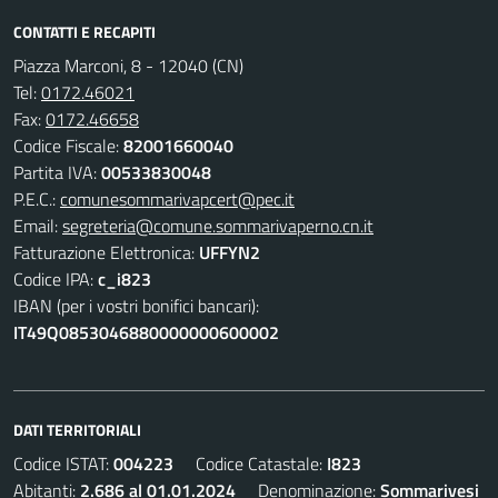
CONTATTI E RECAPITI
Piazza Marconi, 8 - 12040 (CN)
Tel:
0172.46021
Fax:
0172.46658
Codice Fiscale:
82001660040
Partita IVA:
00533830048
P.E.C.:
comunesommarivapcert@pec.it
Email:
segreteria@comune.sommarivaperno.cn.it
Fatturazione Elettronica:
UFFYN2
Codice IPA:
c_i823
IBAN (per i vostri bonifici bancari):
IT49Q0853046880000000600002
DATI TERRITORIALI
Codice ISTAT:
004223
Codice Catastale:
I823
Abitanti:
2.686 al 01.01.2024
Denominazione:
Sommarivesi