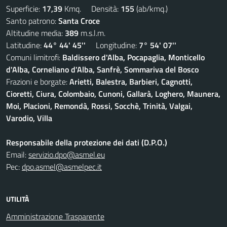
Superficie:
17,39
Kmq. Densità:
155
(ab/kmq.)
Santo patrono:
Santa Croce
Altitudine media:
389
m.s.l.m.
Latitudine:
44° 44' 45''
Longitudine:
7° 54' 07''
Comuni limitrofi:
Baldissero d'Alba, Pocapaglia, Monticello
d'Alba, Corneliano d'Alba, Sanfrè, Sommariva del Bosco
Frazioni e borgate:
Arietti, Balestra, Barbieri, Cagnotti,
Cioretti, Ciura, Colombaio, Cunoni, Gallarà, Loghero, Maunera,
Moi, Placioni, Remondà, Rossi, Socchè, Trinità, Valgai,
Varodio, Villa
Responsabile della protezione dei dati (D.P.O.)
Email:
servizio.dpo@asmel.eu
Pec:
dpo.asmel@asmelpec.it
UTILITÀ
Amministrazione Trasparente