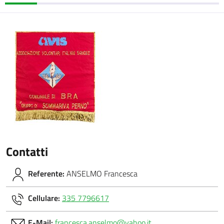
Contatti
Referente:
ANSELMO Francesca
Cellulare:
335 7796617
E-Mail:
francesca.anselmo@yahoo.it