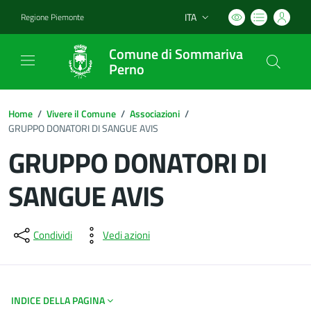
ITA
Regione Piemonte
Lingua attiva:
Comune di Sommariva
Perno
Home
/
Vivere il Comune
/
Associazioni
/
GRUPPO DONATORI DI SANGUE AVIS
GRUPPO DONATORI DI
SANGUE AVIS
Dettagli del documento
Condividi
Vedi azioni
INDICE DELLA PAGINA